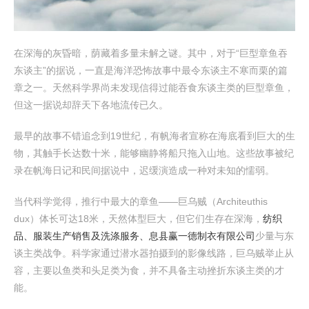
在深海的灰昏暗，荫藏着多量未解之谜。其中，对于“巨型章鱼吞
东谈主”的据说，一直是海洋恐怖故事中最令东谈主不寒而栗的篇
章之一。天然科学界尚未发现信得过能吞食东谈主类的巨型章鱼，
但这一据说却辞天下各地流传已久。
最早的故事不错追念到19世纪，有帆海者宣称在海底看到巨大的生
物，其触手长达数十米，能够幽静将船只拖入山地。这些故事被纪
录在帆海日记和民间据说中，迟缓演造成一种对未知的懦弱。
当代科学觉得，推行中最大的章鱼——巨乌贼（Architeuthis
dux）体长可达18米，天然体型巨大，但它们生存在深海，
纺织
品、服装生产销售及洗涤服务、息县赢一德制衣有限公司
少量与东
谈主类战争。科学家通过潜水器拍摄到的影像线路，巨乌贼举止从
容，主要以鱼类和头足类为食，并不具备主动挫折东谈主类的才
能。