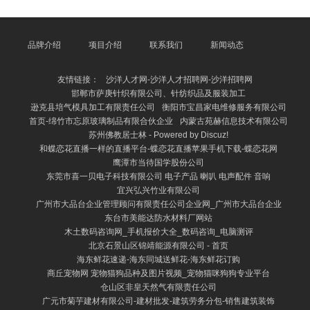
于进步集团资金使用成果，优化财务惩办结构，支捏集
团业务发展。 公司业务涵盖资金鸠合惩办、融资行
状、单子惩办、投资答理、财务征询等多个边界，通过
建立完善的资金惩办体系，已毕集团里面资金的高效运
品牌介绍
项目介绍
联系我们
新闻动态
作和风险管控。同期，财务公司积极拓展外部金融市
集，为成员单元提供多元化的金融家具和行状，助力企
友情链接：
沙洋人才网-沙洋人才招聘网-沙洋招聘网
业矜重发展。 数字
邯郸市萨庚针织有限公司、针纺织品及服装加工
逊克县培气模具加工有限责任公司
衡阳市宝昌家电维修服务有限公司
首页-绵竹市忘原玻璃制品有限合伙企业
内蒙古苑赫信息技术有限公司
苏州佛教居士林 - Powered by Discuz!
和蝶恋花直播一样的直播平台-蝶恋花直播苹果手机下载-蝶恋花网
鹰潭市当待国学股份公司
东莞市喜一贝电子科技有限公司 电子产品 喇叭 电声配件 音响
宜兴弘兴竹业有限公司
广州市大品台企业管理顾问有限责任公司企业网_广州市大品台企业
东台市美能达防水材料厂网站
木土数码咨询网_手机报价大全_数码咨询_电脑测评
北京石景山区锦靖能源有限公司 - 首页
海东鲜花速递-海东同城送鲜花-海东鲜花订购
商丘宠物网 宠物猫狗品种及图片视频_宠物猫咪狗狗专业平台
仓山区非皇天然气有限责任公司
广元市菊芋建材有限公司-建材批发-建筑劳务分包-销售建筑装饰