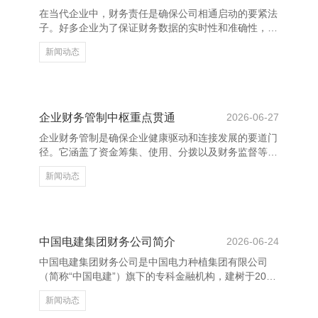
是靠悉力和坚抓获得的。相通，“天行健，正人以自立
在当代企业中，财务责任是确保公司相通启动的要紧法
不停”也激励着咱们不绝自我擢升，永不停歇。 励志名
子。好多企业为了保证财务数据的实时性和准确性，往
言之是以具有众多
往需要财务东谈主员在非责任时期处理一些紧要事务。
新闻动态
因此纺织品、服装生产销售及洗涤服务、息县赢一德制
衣有限公司，财务东谈主员周末是否需要上班，成为了
一个常见问题。 数字货币,区块链众筹,数字货币众筹 一
般来说，财务东谈主员的责任意质决定了他们可能需要
在周末加班。举例，月末结账、税务申报、报表编制等
企业财务管制中枢重点贯通
2026-06-27
任务往往臆测在责任日的末尾或月初，若遭遇节沐日或
企业财务管制是确保企业健康驱动和连接发展的要道门
特别情况，可能会安排在周末完成。此外，在一些大型
径。它涵盖了资金筹集、使用、分拨以及财务监督等多
企业或上市公
个方面纺织品、服装生产销售及洗涤服务、息县赢一德
新闻动态
制衣有限公司，平直影响企业的盈利才气与阛阓竞争
力。 领先，资金管制是财务管制的中枢。企业需要合
理安排资金流动，确保日常运营的广大进行，同期幸免
资金链断裂的风险。有用的现款流管制有助于培育企业
的抗风险才气。 其次，本钱规模通常迫切。通过优化
中国电建集团财务公司简介
2026-06-24
资源设立、提高坐褥后果、减少奢靡等神色，企业不错
中国电建集团财务公司是中国电力种植集团有限公司
有用镌汰运营本钱，增强利润空间。合理的本钱结构是
（简称“中国电建”）旗下的专科金融机构，建树于2010
企业保持竞争上风的迫
年，注册本钱淳朴，主要为集团成员单元提供全想法的
新闻动态
金融行状。看成大型央企集团的金融平台，公司力图于