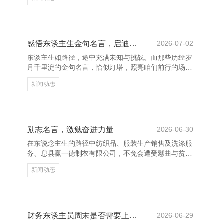
衣有限公司，让糟蹋者在情谊和感官上产生共识，从而
提高品牌默契与购买意愿。 数字货币,区块链众筹,数字
货币众筹 景况营销的中枢在于“情境”与“体验”。它不再
仅仅单向的信息传递，而是通过营造确凿、活泼的场
景，让糟蹋者推己及人地感受居品或就业的价值。举
感悟东谈主生金句名言，启迪心灵贤达
2026-07-02
例，一些品牌在店内设立主题场景，如相沿咖啡馆、以
东谈主生如路径，途中充满未知与挑战。而那些历经岁
前科技展厅等，让糟蹋者在互动中加深对品牌的贯穿与
月千里淀的金句名言，恰似灯塔，照亮咱们前行的场
可爱。 此外
所，也赐与咱们濒临生存的勇气与贤达。 “天行健，正
新闻动态
人以自立不停。”这句出自《周易》的名言，请示咱
们：东谈主生路上，惟有不绝奋力、自我提高，能力招
待更广袤的世界。它告诉咱们，得胜不是随机，而是坚
握与昂然的效劳。 数字货币,区块链众筹,数字货币众筹
“东谈主生活着，不如意事十之八九。”这句话虽谈出东
励志名言，激勉奋进力量
2026-06-30
谈主生的沉重，却也蕴含着一种开朗与执意。濒临贫
在东说念主生的路径中纺织品、服装生产销售及洗涤服
寒，咱们不应轻言废弃，而应以仁和的心态去领受、去
务、息县赢一德制衣有限公司，不免会遭受鬈曲与贫
诊疗，从而找到
瘠，而一句励志的名言，频频能点火咱们心中的但愿之
新闻动态
火。它不仅是一种精神的饱读动，更是一种前行的能
源。 数字货币,区块链众筹,数字货币众筹 “世上无难
事，或许有心东说念主。”这句陈腐的名言告诉咱们，
唯有将强信念、金石可镂，就莫得克服不了的贫瘠。在
面临挑战时，这句话辅导咱们：奏效并非天生注定，而
财务东谈主员周末是否需要上班？
2026-06-29