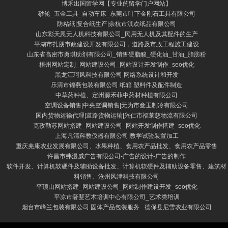
博禾出国留学网【专业的留学门户网站】
砂轮_五金工具_自动车床_东莞市叶下金刚石工具有限公司
防粘纸|复合纸生产|余杭市淇欢纸品有限公司
山东彩天恩无人机科技有限公司_民用无人机及其配件的生产
平湖市扎朋市政建设开发有限公司，道路及市政工程施工建设
山东省高密市勇琪助剂有限公司_销售硬脂酸_硬化油_甘油_脂肪粉
梧州网站定制_网站建设公司_网站设计开发制作_seo优化
黑龙江珂风科技有限公司 网络系统设计和开发
乐清市锦燕包装有限公司 纸箱 塑料件及配件制造
中草药种植、定州源禾菲中药材种植有限公司
空调设备销售|中央空调销售|无为市叁玉制冷有限公司
国内货物运输代理|道路货物运输|兴仁市福莱慈物流有限公司
克孜勒苏网站搭建_网站建设公司_网站开发制作搭建_seo优化
上海凡清科教仪器有限公司|教学试验装置加工
重庆羌康农业发展有限公司、水果种植、食用农产品批发、食用农产品零售
许昌市弗漫威广告有限公司-广告的设计-广告的制作
软件开发、计算机软硬件及辅助设备批发、计算机软硬件及辅助设备零售、建筑材
料销售、沧州风津科技有限公司
平顶山网站搭建_网站建设公司_网站制作建设开发_seo优化
平凉市奢斐艺术培训中心有限公司_艺术类培训
烟台市峰兰包装有限公司 固体产品包装服务
德保县尼雪农业有限公司