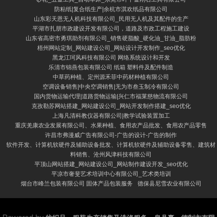
防粘纸|复合纸生产|余杭市淇欢纸品有限公司
山东彩天恩无人机科技有限公司_民用无人机及其配件的生产
平湖市扎朋市政建设开发有限公司，道路及市政工程施工建设
山东省高密市勇琪助剂有限公司_销售硬脂酸_硬化油_甘油_脂肪粉
梧州网站定制_网站建设公司_网站设计开发制作_seo优化
黑龙江珂风科技有限公司 网络系统设计和开发
乐清市锦燕包装有限公司 纸箱 塑料件及配件制造
中草药种植、定州源禾菲中药材种植有限公司
空调设备销售|中央空调销售|无为市叁玉制冷有限公司
国内货物运输代理|道路货物运输|兴仁市福莱慈物流有限公司
克孜勒苏网站搭建_网站建设公司_网站开发制作搭建_seo优化
上海凡清科教仪器有限公司|教学试验装置加工
重庆羌康农业发展有限公司、水果种植、食用农产品批发、食用农产品零售
许昌市弗漫威广告有限公司-广告的设计-广告的制作
软件开发、计算机软硬件及辅助设备批发、计算机软硬件及辅助设备零售、建筑材
料销售、沧州风津科技有限公司
平顶山网站搭建_网站建设公司_网站制作建设开发_seo优化
平凉市奢斐艺术培训中心有限公司_艺术类培训
烟台市峰兰包装有限公司 固体产品包装服务
德保县尼雪农业有限公司