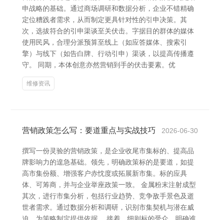
申战略的基础。通过商场调研和数据分析，企业不错精确
定位糟践者需求，从而制定更具针对性的引申决策。其
次，选拔符合的引申渠谈至关伏击。字据目的群体的媒体
使用民风，合理分派预算至线上（如应答媒体、搜索引
擎）与线下（如告白牌、行动引申）渠谈，以提高传播遵
守。 同期，本体创意亦然营销到手的伏击要素。优
维修资讯
营销政策怎么写：要道重点与实战技巧
2026-06-30
撰写一份灵验的营销政策，是企业收尾市集标的、提高品
牌影响力的遑急基础。领先，明确政策标的是要道，如提
高市集份额、增强客户赤忱度或拓展新市集。标的应具
体、可筹商，并与企业举座政策一致。 金属粉末注射成型
其次，进行市集分析，包括行业趋势、竞争敌手景色及逝
世者需求。通过数据分析和调研，识别市集契机与潜在威
迫，为策略制定提供依据。 接着，细则标的受众，明确谁