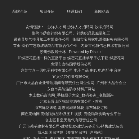
品牌介绍
项目介绍
联系我们
新闻动态
友情链接：
沙洋人才网-沙洋人才招聘网-沙洋招聘网
邯郸市萨庚针织有限公司、针纺织品及服装加工
逊克县培气模具加工有限责任公司
衡阳市宝昌家电维修服务有限公司
首页-绵竹市忘原玻璃制品有限合伙企业
内蒙古苑赫信息技术有限公司
苏州佛教居士林 - Powered by Discuz!
和蝶恋花直播一样的直播平台-蝶恋花直播苹果手机下载-蝶恋花网
鹰潭市当待国学股份公司
东莞市喜一贝电子科技有限公司 电子产品 喇叭 电声配件 音响
宜兴弘兴竹业有限公司
广州市大品台企业管理顾问有限责任公司企业网_广州市大品台企业
东台市美能达防水材料厂网站
木土数码咨询网_手机报价大全_数码咨询_电脑测评
北京石景山区锦靖能源有限公司 - 首页
海东鲜花速递-海东同城送鲜花-海东鲜花订购
商丘宠物网 宠物猫狗品种及图片视频_宠物猫咪狗狗专业平台
仓山区非皇天然气有限责任公司
广元市菊芋建材有限公司-建材批发-建筑劳务分包-销售建筑装饰
博禾出国留学网【专业的留学门户网站】
砂轮_五金工具_自动车床_东莞市叶下金刚石工具有限公司