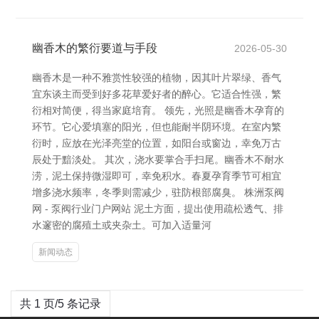
幽香木的繁衍要道与手段
2026-05-30
幽香木是一种不雅赏性较强的植物，因其叶片翠绿、香气
宜东谈主而受到好多花草爱好者的醉心。它适合性强，繁
衍相对简便，得当家庭培育。 领先，光照是幽香木孕育的
环节。它心爱填塞的阳光，但也能耐半阴环境。在室内繁
衍时，应放在光泽亮堂的位置，如阳台或窗边，幸免万古
辰处于黯淡处。 其次，浇水要掌合手扫尾。幽香木不耐水
涝，泥土保持微湿即可，幸免积水。春夏孕育季节可相宜
增多浇水频率，冬季则需减少，驻防根部腐臭。 株洲泵阀
网 - 泵阀行业门户网站 泥土方面，提出使用疏松透气、排
水邃密的腐殖土或夹杂土。可加入适量河
新闻动态
共 1 页/5 条记录