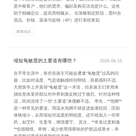
是中枢客户，他们的需求、偏好及购买活动是什么。这有
助于精确定位，提高营销服从。 在策略制定阶段，需纠合
居品、价钱、渠谈与促销（4P）进行系统筹划
新闻动态
缩短龟敏度的土要道有哪些？
2026-06-15
在平常生涯中，有些东谈主可能会遭逢“龟敏度”过高的问
题，比如对温度、气息或触感特别明锐，容易感到不适。
天然医学上并莫得“龟敏度”这一术语，但东谈主们常用来
描绘形体某些部位对外界刺激反映过于激烈。针对这种情
况，民间流传了一些“土要道”来缓解不适。 率先，**泡脚**
是一种常见的要道。用温水泡脚不错促进血液轮回，匡助
体格缩小，从而缩短对温度的明锐度。还不错加入一些草
药，如艾叶、生姜等，增强遵守。 其次，**幸免过度刺激
**也很顾惜。举例，减少使用强香味的护肤品或香水，幸