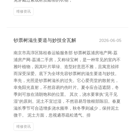
免穿戴过紧或材质鄙俗的衣物，
维修资讯
钞票树滋生要道与妙技全瓦解
2026-06-05
南京市高淳区陈桂春运输服务部 钞票树荔浦房地产网-荔
浦房产网-荔浦二手房，又称绿宝树，是一种常见的室内不
雅叶植物，因其叶片翠绿、造型好意思不雅，且寓意祯祥
而深受深爱。底下为全球先容钞票树的滋生要道与妙技。
率先，光照是钞票树滋长的过失。它心爱亮堂的散射光，
幸免阳光直射，不然容易灼伤叶片。夏令应合适遮阴，冬
季则可放在清朗饱和的位置。 其次，浇水要掌执“见干见
湿”的原则。泥土不宜过湿，不然容易导致根部陈旧。春夏
滋长季节可合适增多浇水频率，秋冬季则减少，保持泥土
微干。 泥土方面，忽视遴荐疏松透气、排
维修资讯